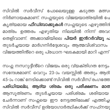
സിവിൽ സർവീസ് പോലെയുള്ള കടുത്ത മത്
നിർണായകമാണ്. സഫ്നയുടെ വിജയയാത്രയിൽ ഫോർച
കൃത്യമായ
ഫീഡ്ബാക്കുകൾ
സഫ്നയുടെ എഴുത്തിൻ്റ
മാത്രം ഉത്തരം എഴുതിയ നിലയിൽ നിന്ന് അവസ
തെളിവാണ്. അക്കാദമിയിലെ
പിയർ ഇൻറർവ്യൂ പ
തുടർച്ചയായ മാർഗനിർദ്ദേശവും ആത്മവിശ്വാ
വിജയത്തിൻ്റെ ഒരു പ്രധാന ഘടകമായി മാറി എന്ന്
സഫ്ന നസറുദ്ദീൻ്റെ വിജയം ഒരു വ്യക്തിഗത നേട്
സന്ദേശമാണ്. വെറും 23-ാം വയസ്സിൽ അതും ആദ്യ
45-ാം റാങ്ക് നേടിക്കൊണ്ട് സിവിൽ സർവീസ് രംഗത്
പരിധിയല്ല, ആദ്യ ശ്രമം ഒരു പരീക്ഷണം മാത്
ആസൂത്രണം തുടർച്ചയായ പരിശ്രമം ശരിയായ മ
ചേർന്നാണ് സഫ്നയെ ഈ നേട്ടത്തിലേക്ക് എത്തി
സിവിൽ സർവീസ് ഉദ്യോഗാർത്ഥികൾക്ക് സഫ്‌നയുട