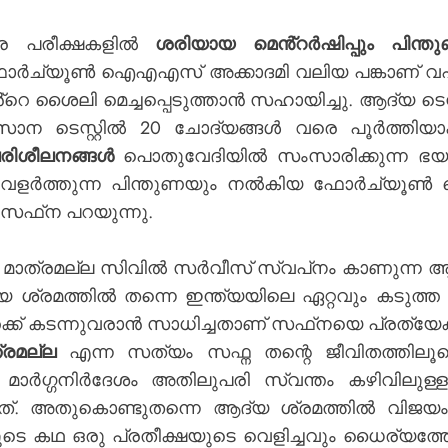
സര പരീക്ഷകളിൽ
ശരിയായ
മെൻ്റർഷിപ്പും
പിന്ത
്യൂൺ ഐഎഎസ് അക്കാദമി വലിയ പങ്കാണ് വഹിച്ചത്
െ ശൈലി മെച്ചപ്പെടുത്താൻ സഹായിച്ചു. ആദ്യ ടെസ്റ്
ാന ടെസ്റ്റിൽ 20 ചോദ്യങ്ങൾ വരെ പൂർത്തിയാക
രിശീലനങ്ങൾ
പൊതുവേദിയിൽ സംസാരിക്കുന്ന ഭയം 
സം വളർത്തുന്ന പിന്തുണയും നൽകിയ ഫോർച്യൂ
 സഫ്‌ന പറയുന്നു.
ടം മാത്രമല്ല സിവിൽ സർവീസ് സ്വപ്‌നം കാണുന്ന
ആ
 ശ്രമത്തിൽ തന്നെ ഇന്ത്യയിലെ ഏറ്റവും കടുത്ത
തേക്ക് കടന്നുവരാൻ സാധിച്ചതാണ് സഫ്‌നയെ പ്രത്യേക
രമല്ല
എന്ന സത്യം സഫ്ന തന്റെ ജീവിതത്തിലൂടെ
ാർഗ്ഗനിർദേശം അതിലുപരി സ്വന്തം കഴിവിലുള
ച്ചത്. അതുകൊണ്ടുതന്നെ ആദ്യ ശ്രമത്തിൽ വിജയ
െ കഥ ഒരു പ്രതീക്ഷയുടെ വെളിച്ചവും ധൈര്യത്തോ