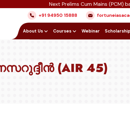
Next Prelims Cum Mains (PCM) batch star
+91 94950 15888
fortuneiasa
Home
About Us
Courses
Webinar
Scholarshi
നസറുദ്ദീൻ (AIR 45)