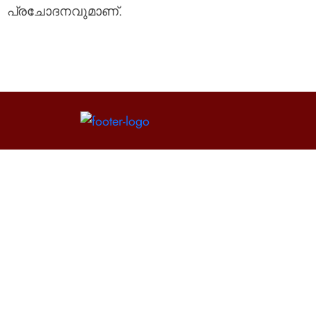
പ്രചോദനവുമാണ്.
Contact Us
Fortune IAS Academy,
Upper Meridian Road,
Near Kuravankonam Junction,
Kowdiar PO,Trivandrum 695003