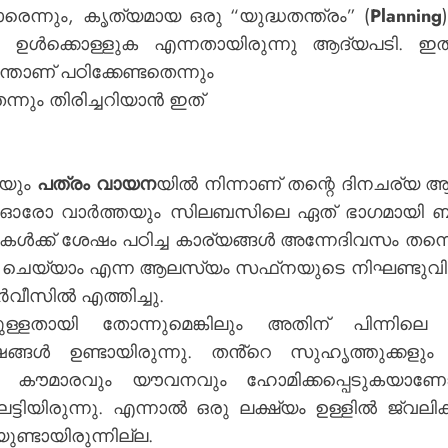
ന്നും, കൃത്യമായ ഒരു “യുദ്ധതന്ത്രം” (
Planning
ാവം ഉൾക്കൊള്ളുക എന്നതായിരുന്നു ആദ്യപടി.
്താണ് പഠിക്കേണ്ടതെന്നും
്നും തിരിച്ചറിയാൻ ഇത്
നയും
പത്രം വായന
യിൽ നിന്നാണ് തന്റെ ദിനചര്യ ആ
ോ വാർത്തയും സിലബസിലെ ഏത് ഭാഗമായി ബന്ധിപ്പി
്ക് ശേഷം പഠിച്ച കാര്യങ്ങൾ അന്നേദിവസം തന്
ളെ ചെയ്യാം എന്ന ആലസ്യം സഫ്‌നയുടെ നിഘണ്ടുവിൽ
ീസിൽ എത്തിച്ചു.
ായി തോന്നുമെങ്കിലും അതിന് പിന്നിലെ കറുത
ഷങ്ങൾ ഉണ്ടായിരുന്നു. തൻ്റെ സുഹൃത്തുക്കളും
തന്റെ കൗമാരവും യൗവനവും ഹോമിക്കപ്പെടുകയ
യിരുന്നു. എന്നാൽ ഒരു ലക്ഷ്യം ഉള്ളിൽ ജ്വലിക
ുണ്ടായിരുന്നില്ല.