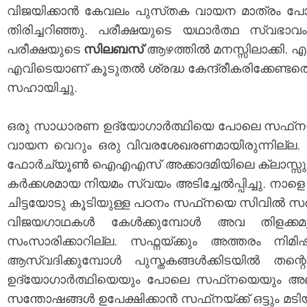
വിജയിക്കാൻ കേവലം പുസ്‌തക വായന മാത്രം പോരെ
തിരിച്ചറിഞ്ഞു. പരീക്ഷയുടെ യഥാർത്ഥ സ്വഭ
പരീക്ഷയുടെ
സിലബസ്
ആഴത്തിൽ മനസ്സിലാക്കി. എന
എവിടെയാണ് കൂടുതൽ ശ്രദ്ധ കേന്ദ്രീകരിക്കേണ്ടതെന
സഹായിച്ചു.
ഒരു സാധാരണ ഉദ്യോഗാർത്ഥിയെ പോലെ സഫ്‌
വായന വെറും ഒരു വിവരശേഖരണമായിരുന്നില്ല. ഓര
ഫോർച്യൂൺ ഐഎഎസ് അക്കാദമിയിലെ ക്ലാസ്സുകൾക
കർക്കശമായ നിയമം സ്വയം അടിച്ചേൽപ്പിച്ചു. നാ
ചിട്ടയോ
ടു
കൂടിയുള്ള പഠനം സഫ്‌നയെ സിവിൽ സർവ
വിജയഗാഥകൾ കേൾക്കുമ്പോൾ അവ തിളക്കമുള്ളത
സംസാരിക്കാറില്ല. സഫ്നയ്ക്കും അത്തരം നിമി
ആസ്വദിക്കുമ്പോൾ പുസ്ത‌കങ്ങൾക്കിടയിൽ 
ഉദ്യോഗാർത്ഥിയെയും പോലെ സഫ്‌നയെയും അലട്ടി
സന്തോഷങ്ങൾ ഉപേക്ഷിക്കാൻ സഫ്‌നയ്ക്ക് ഒട്ടും മടിയ