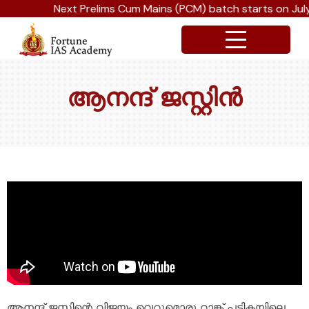
Next Prelims Cum Mains (PCM) batch starts on July 1
ആനന്ദ് ജസ്റ്റിൻ
ആനന്ദ് ജസ്റ്റിന്റെ വിജയം വെറുമൊരു റാങ്ക് പട്ടികയിലെ