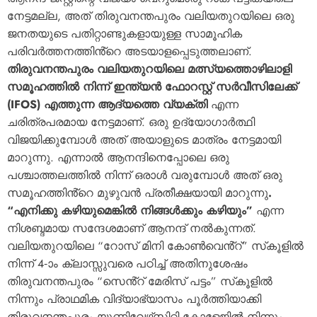
നേട്ടമല്ല, അത് തിരുവനന്തപുരം വലിയതുറയിലെ ഒരു
ജനതയുടെ പതിറ്റാണ്ടുകളായുള്ള സാമൂഹിക
പരിവർത്തനത്തിൻ്റെ അടയാളപ്പെടുത്തലാണ്.
തിരുവനന്തപുരം വലിയതുറയിലെ മത്സ്യത്തൊഴിലാളി
സമൂഹത്തിൽ നിന്ന് ഇന്ത്യൻ ഫോറസ്റ്റ് സർവീസിലേക്ക്
(IFOS) എത്തുന്ന ആദ്യത്തെ വ്യക്തി
എന്ന
ചരിത്രപരമായ നേട്ടമാണ്. ഒരു ഉദ്യോഗാർത്ഥി
വിജയിക്കുമ്പോൾ അത് അയാളുടെ മാത്രം നേട്ടമായി
മാറുന്നു. എന്നാൽ ആനന്ദിനെപ്പോലെ ഒരു
പശ്ചാത്തലത്തിൽ നിന്ന് ഒരാൾ വരുമ്പോൾ അത് ഒരു
സമൂഹത്തിൻ്റെ മുഴുവൻ പ്രതീക്ഷയായി മാറുന്നു
.
“എനിക്കു കഴിയുമെങ്കിൽ നിങ്ങൾക്കും കഴിയും”
എന്ന
നിശബ്ദമായ സന്ദേശമാണ് ആനന്ദ് നൽകുന്നത്.
വലിയതുറയിലെ “റോസ് മിനി കോൺവെൻ്റ്” സ്‌കൂളിൽ
നിന്ന് 4-ാം ക്ലാസ്സുവരെ പഠിച്ച് അതിനുശേഷം
തിരുവനന്തപുരം “സെൻ്റ് മേരിസ് പട്ടം” സ്‌കൂളിൽ
നിന്നും പ്രാഥമിക വിദ്യാഭ്യാസം പൂർത്തിയാക്കി
തിരുവനന്തപുരം യൂണിവേഴ്‌സിറ്റി കോളേജിൽ നിന്നും