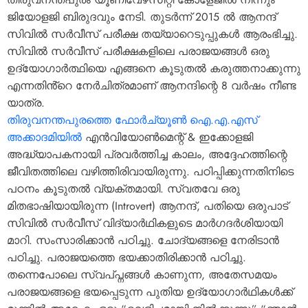
ജിയോളജി ബിരുദവും നേടി. തുടർന്ന് 2015 ൽ ആനന്ദ്
സിവിൽ സർവീസ് പരീക്ഷ തയ്യാറെടുപ്പുകൾ ആരംഭിച്ചു.
സിവിൽ സർവീസ് പരീക്ഷകളിലെ പരാജയങ്ങൾ ഒരു
ഉദ്യോഗാർത്ഥിയെ എങ്ങനെ കൂടുതൽ കരുത്തനാക്കുന്നു
എന്നതിൻ്റെ നേർചിത്രമാണ് ആനന്ദിന്റെ 8 വർഷം നീണ്ട
യാത്ര.
തിരുവനന്തപുരത്തെ ഫോർച്യൂൺ ഐ.എ.എസ്
അക്കാദമിയിൽ
എൻവിയോൺമെന്റ് & ഇക്കോളജി
അദ്ധ്യാപകനായി പ്രവർത്തിച്ച കാലം, അദ്ദേഹത്തിന്റെ
ജീവിതത്തിലെ വഴിത്തിരിവായിരുന്നു. പഠിപ്പിക്കുന്നതിനിടെ
പഠനം കൂടുതൽ വ്യക്തമായി. സ്വതവേ ഒരു
മിതഭാഷിയായിരുന്ന (Introvert) ആനന്ദ്, പതിയെ ഒരുപാട്
സിവിൽ സർവീസ് വിദ്യാർഥികളുടെ മാർഗദർശിയായി
മാറി. സംസാരിക്കാൻ പഠിച്ചു. ചോദ്യങ്ങളെ നേരിടാൻ
പഠിച്ചു. പരാജയത്തെ ഭയക്കാതിരിക്കാൻ പഠിച്ചു.
തന്നെപോലെ സ്വപ്‌പ്നങ്ങൾ കാണുന്ന, അതേസമയം
പരാജയങ്ങളെ ഭയപ്പെടുന്ന പുതിയ ഉദ്യോഗാർഥികൾക്ക്